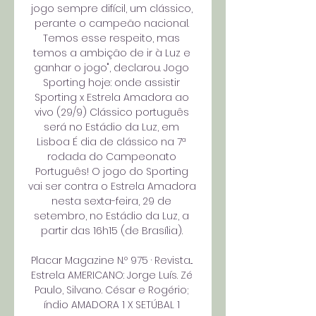
jogo sempre difícil, um clássico, 
perante o campeão nacional. 
Temos esse respeito, mas 
temos a ambição de ir à Luz e 
ganhar o jogo", declarou. Jogo 
Sporting hoje: onde assistir 
Sporting x Estrela Amadora ao 
vivo (29/9) Clássico português 
será no Estádio da Luz, em 
Lisboa É dia de clássico na 7ª 
rodada do Campeonato 
Português! O jogo do Sporting 
vai ser contra o Estrela Amadora 
nesta sexta-feira, 29 de 
setembro, no Estádio da Luz, a 
partir das 16h15 (de Brasília). 

Placar Magazine N.º 975 · ‎Revista... 
Estrela AMERICANO: Jorge Luís. Zé 
Paulo, Silvano. César e Rogério; 
índio AMADORA 1 X SETÚBAL 1 