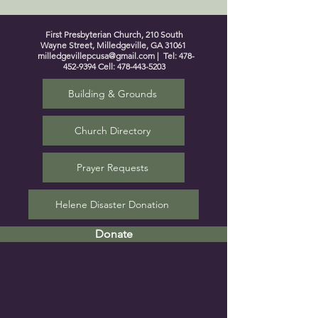
First Presbyterian Church, 210 South
Wayne Street, Milledgeville, GA 31061
milledgevillepcusa@gmail.com
| Tel:
478-
452-9394
Cell:
478-443-5203
Building & Grounds
Church Directory
Prayer Requests
Helene Disaster Donation
Donate