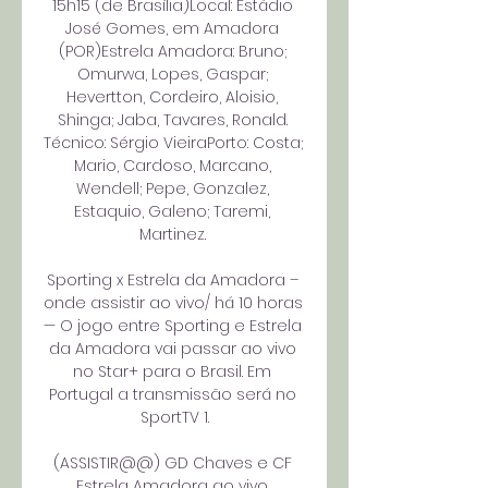
15h15 (de Brasília)Local: Estádio 
José Gomes, em Amadora 
(POR)Estrela Amadora: Bruno; 
Omurwa, Lopes, Gaspar; 
Hevertton, Cordeiro, Aloisio, 
Shinga; Jaba, Tavares, Ronald. 
Técnico: Sérgio VieiraPorto: Costa; 
Mario, Cardoso, Marcano, 
Wendell; Pepe, Gonzalez, 
Estaquio, Galeno; Taremi, 
Martinez. 

Sporting x Estrela da Amadora – 
onde assistir ao vivo/ há 10 horas 
— O jogo entre Sporting e Estrela 
da Amadora vai passar ao vivo 
no Star+ para o Brasil. Em 
Portugal a transmissão será no 
SportTV 1.

(ASSISTIR@@) GD Chaves e CF 
Estrela Amadora ao vivo 