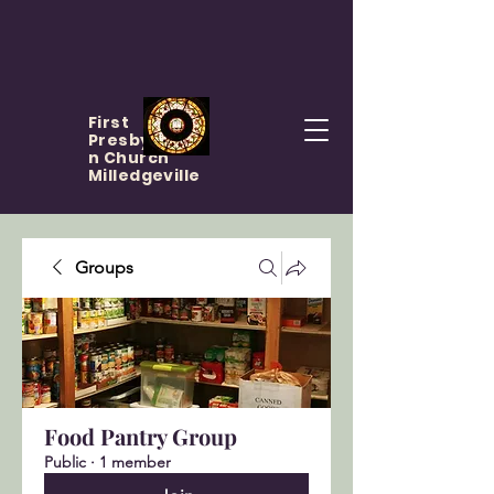
First
Presbyteria
n Church
Milledgeville
Groups
Food Pantry Group
Public
·
1 member