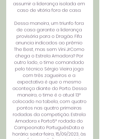
assumir a liderança isolada em 
caso de vitória fora de casa. 

Dessa maneira, um triunfo fora 
de casa garante a liderança 
provisória para o Dragão. Fifa 
anuncia indicados ao prêmio 
The Best, mas sem Vini JrComo 
chega o Estrela Amadora? Por 
outro lado, o time comandado 
pelo técnico Sérgio Vieira joga 
com três zagueiros e a 
expectativa é que o mesmo 
aconteça diante do Porto. Dessa 
maneira, o time é o atual 13º 
colocado na tabela, com quatro 
pontos nas quatro primeiras 
rodadas da competição. Estrela 
Amadora x Porto5ª rodada do 
Campeonato PortuguêsData e 
horário: sexta-feira, 15/09/2023, às 