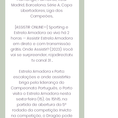
Madrid, Barcelona, Série A, Copa 
Libertadores, Liga dos 
Campeões... 

[ASSISTIR ONLINE>>] Sporting e 
Estrela Amadora ao vivo há 2 
horas — Assistir Estrela Amadora 
em direto e com transmissão 
grátis. Onde Assistir? (2023). Você 
vai se surpreender... rojadirectatv. 
tv canal 31 ...

Estrela Amadora x Porto: 
escalações e onde assistirNa 
briga pela liderança do 
Campeonato Português, o Porto 
visita o Estrela Amadora nesta 
sexta-feira (15), às 15h15, na 
partida de abertura da 5ª 
rodada da competição. Invicto 
na competição, o Dragão pode 