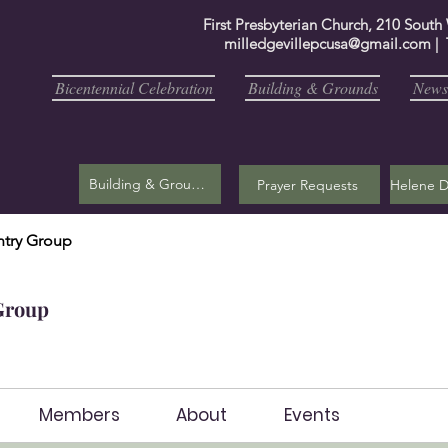
First Presbyterian Church, 210 South
milledgevillepcusa@gmail.com
| 
Bicentennial Celebration
Building & Grounds
Newsl
Building & Grounds
Prayer Requests
try Group
Group
Members
About
Events