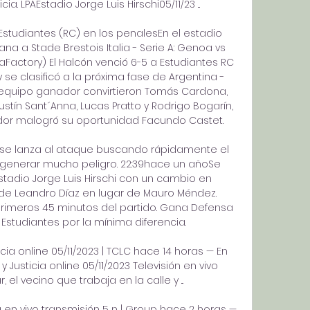
cia. LPAEstadio Jorge Luis Hirschi05/11/23 ...

 Estudiantes (RC) en los penalesEn el estadio 
ana a Stade Brestois Italia - Serie A: Genoa vs 
Factory) El Halcón venció 6-5 a Estudiantes RC 
 se clasificó a la próxima fase de Argentina - 
 equipo ganador convirtieron Tomás Cardona, 
stín Sant´Anna, Lucas Pratto y Rodrigo Bogarín, 
or malogró su oportunidad Facundo Castet. 

se lanza al ataque buscando rápidamente el 
 generar mucho peligro. 22:39hace un añoSe 
stadio Jorge Luis Hirschi con un cambio en 
 de Leandro Díaz en lugar de Mauro Méndez. 
primeros 45 minutos del partido. Gana Defensa 
Estudiantes por la mínima diferencia. 

cia online 05/11/2023 | TCLC hace 14 horas — En 
y Justicia online 05/11/2023 Televisión en vivo 
l vecino que trabaja en la calle y ...

a en vivo transmisión 5 n | Group hace 2 horas — 