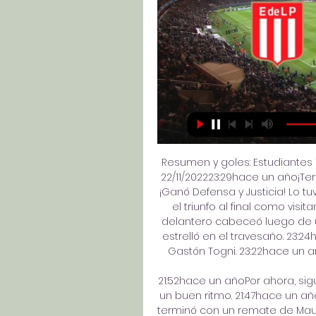
Resumen y goles: Estudiantes 1-
22/11/202223:29hace un año¡Term
¡Ganó Defensa y Justicia! Lo t
el triunfo al final como visit
delantero cabeceó luego de un
estrelló en el travesaño. 23:2
Gastón Togni. 23:22hace un a
21:52hace un añoPor ahora, si
un buen ritmo. 21:47hace un añ
terminó con un remate de Maur