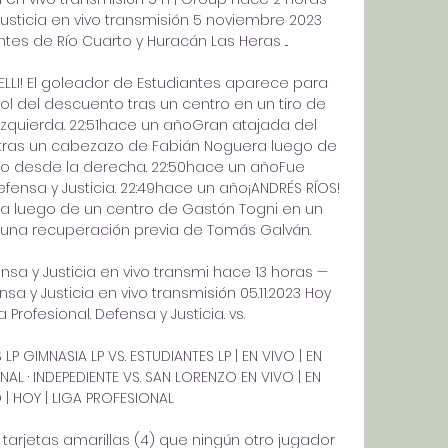
Justicia en vivo transmisión 5 noviembre 2023 
tes de Río Cuarto y Huracán Las Heras ...

LI! El goleador de Estudiantes aparece para 
l del descuento tras un centro en un tiro de 
zquierda. 22:51hace un añoGran atajada del 
 tras un cabezazo de Fabián Noguera luego de 
do desde la derecha. 22:50hace un añoFue 
nsa y Justicia. 22:49hace un año¡ANDRÉS RÍOS! 
a luego de un centro de Gastón Togni en un 
na recuperación previa de Tomás Galván. 

nsa y Justicia en vivo transmi hace 13 horas — 
sa y Justicia en vivo transmisión 05.11.2023 Hoy 
Profesional. Defensa y Justicia. vs.

LP GIMNASIA LP VS. ESTUDIANTES LP | EN VIVO | EN 
AL · INDEPEDIENTE VS. SAN LORENZO EN VIVO | EN 
 | HOY | LIGA PROFESIONAL

arjetas amarillas (4) que ningún otro jugador 