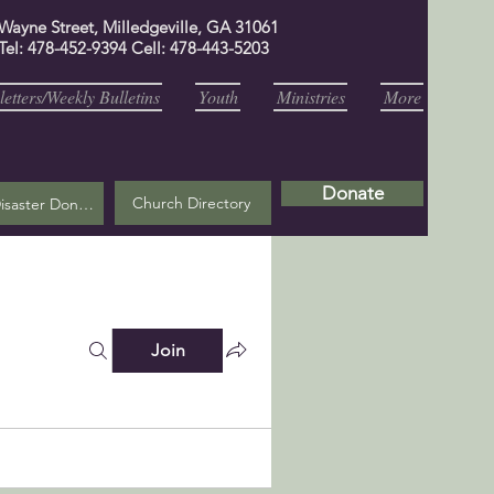
 Wayne Street, Milledgeville, GA 31061
Tel: 478-452-9394 Cell: 478-443-5203
etters/Weekly Bulletins
Youth
Ministries
More
Donate
Church Directory
Helene Disaster Donation
Join