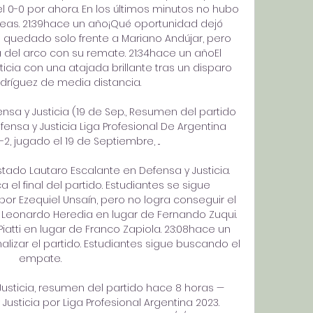
 0-0 por ahora. En los últimos minutos no hubo 
eas. 21:39hace un año¡Qué oportunidad dejó 
quedado solo frente a Mariano Andújar, pero 
del arco con su remate. 21:34hace un añoEl 
icia con una atajada brillante tras un disparo 
dríguez de media distancia. 

ensa y Justicia (19 de Sep., Resumen del partido 
fensa y Justicia Liga Profesional De Argentina 
-2, jugado el 19 de Septiembre, ...

do Lautaro Escalante en Defensa y Justicia. 
el final del partido. Estudiantes se sigue 
r Ezequiel Unsaín, pero no logra conseguir el 
 Leonardo Heredia en lugar de Fernando Zuqui. 
iatti en lugar de Franco Zapiola. 23:08hace un 
lizar el partido. Estudiantes sigue buscando el 
empate. 

 Justicia, resumen del partido hace 8 horas — 
Justicia por Liga Profesional Argentina 2023. 