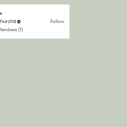
s
church9
Follow
h9
Members (1)