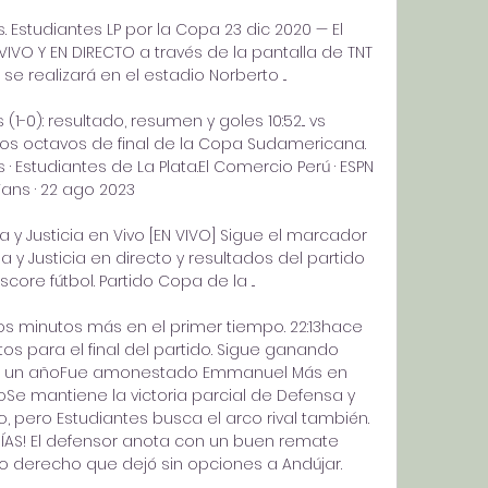
s. Estudiantes LP por la Copa 23 dic 2020 — El 
IVO Y EN DIRECTO a través de la pantalla de TNT 
se realizará en el estadio Norberto ...

(1-0): resultado, resumen y goles 10:52... vs 
 los octavos de final de la Copa Sudamericana. 
 · Estudiantes de La Plata.El Comercio Perú · ESPN 
Fans · 22 ago 2023

 y Justicia en Vivo [EN VIVO] Sigue el marcador 
 y Justicia en directo y resultados del partido 
core fútbol. Partido Copa de la ...

s minutos más en el primer tiempo. 22:13hace 
 para el final del partido. Sigue ganando 
ace un añoFue amonestado Emmanuel Más en 
Se mantiene la victoria parcial de Defensa y 
o, pero Estudiantes busca el arco rival también. 
ÍAS! El defensor anota con un buen remate 
o derecho que dejó sin opciones a Andújar. 
