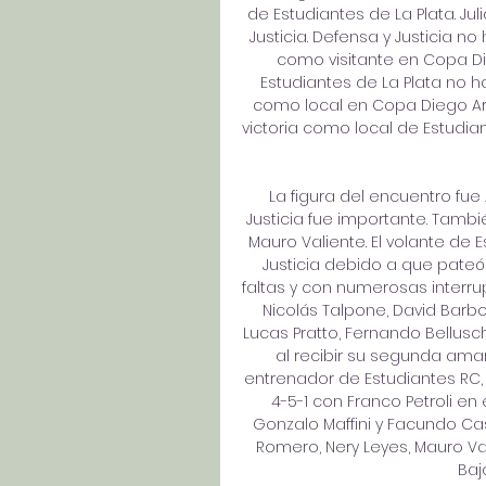
de Estudiantes de La Plata. Ju
Justicia. Defensa y Justicia n
como visitante en Copa 
Estudiantes de La Plata no 
como local en Copa Diego A
victoria como local de Estudian
La figura del encuentro fue
Justicia fue importante. Tambi
Mauro Valiente. El volante de 
Justicia debido a que pateó
faltas y con numerosas interr
Nicolás Talpone, David Barb
Lucas Pratto, Fernando Bellusch
al recibir su segunda amari
entrenador de Estudiantes RC,
4-5-1 con Franco Petroli en 
Gonzalo Maffini y Facundo Cast
Romero, Nery Leyes, Mauro Val
Baj