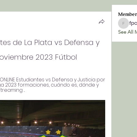
Member
fp
fpchurc
See All 
tes de La Plata vs Defensa y 
 noviembre 2023 Fútbol
ONLINE Estudiantes vs Defensa y Justicia por 
ga 2023 formaciones, cuándo es, dónde y 
reaming ...