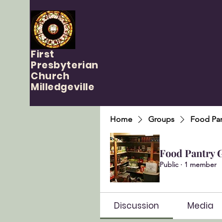
First
Presbyterian
Church
Milledgeville
Home
Groups
Food Pan
Food Pantry 
Public
·
1 member
Discussion
Media