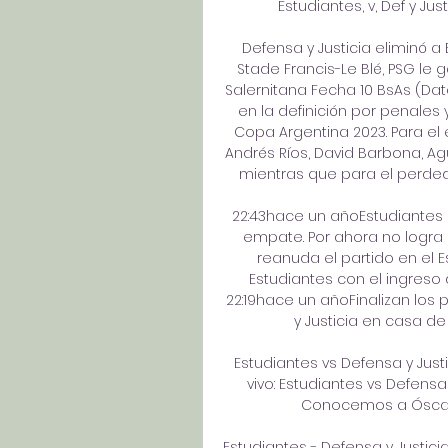
Estudiantes, v, Def y Justi
Defensa y Justicia eliminó a
Stade Francis-Le Blé, PSG le g
Salernitana Fecha 10 BsAs (Data
en la definición por penales y
Copa Argentina 2023. Para el
Andrés Ríos, David Barbona, Agu
mientras que para el perded
22:43hace un añoEstudiantes 
empate. Por ahora no logra
reanuda el partido en el E
Estudiantes con el ingreso
22:19hace un añoFinalizan los 
y Justicia en casa de 
Estudiantes vs Defensa y Justi
vivo: Estudiantes vs Defensa 
Conocemos a Óscar, e
Estudiantes - Defensa y Justici