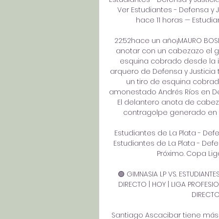
Ver Estudiantes - Defensa y 
hace 11 horas — Estudian
22:52hace un año¡MAURO BOSEL
anotar con un cabezazo el go
esquina cobrado desde la i
arquero de Defensa y Justicia
un tiro de esquina cobra
amonestado Andrés Ríos en Defe
El delantero anota de cabez
contragolpe generado en u
Estudiantes de La Plata - Defe
Estudiantes de La Plata - Defen
Próximo. Copa Liga 
🟢 GIMNASIA LP VS. ESTUDIANTES 
DIRECTO | HOY | LIGA PROFESION
DIRECTO
Santiago Ascacibar tiene más t