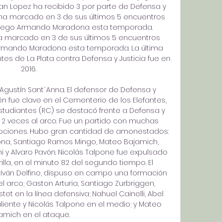
lian Lopez ha recibido 3 por parte de Defensa y 
o ha marcado en 3 de sus últimos 5 encuentros 
Diego Armando Maradona esta temporada. 
ha marcado en 3 de sus últimos 5 encuentros 
rmando Maradona esta temporada. La última 
tes de La Plata contra Defensa y Justicia fue en 
2016. 

 Agustín Sant´Anna. El defensor de Defensa y 
én fue clave en el Cementerio de los Elefantes, 
Estudiantes (RC) se destacó frente a Defensa y 
 2 veces al arco. Fue un partido con muchas 
upciones. Hubo gran cantidad de amonestados: 
ona, Santiago Ramos Mingo, Mateo Bajamich, 
i y Alvaro Pavón. Nicolás Talpone fue expulsado 
lla, en el minuto 82 del segundo tiempo. El 
 Iván Delfino, dispuso en campo una formación 
el arco; Gaston Arturia, Santiago Zurbriggen, 
et en la línea defensiva; Nahuel Cainelli, Abel 
iente y Nicolás Talpone en el medio; y Mateo 
amich en el ataque. 
