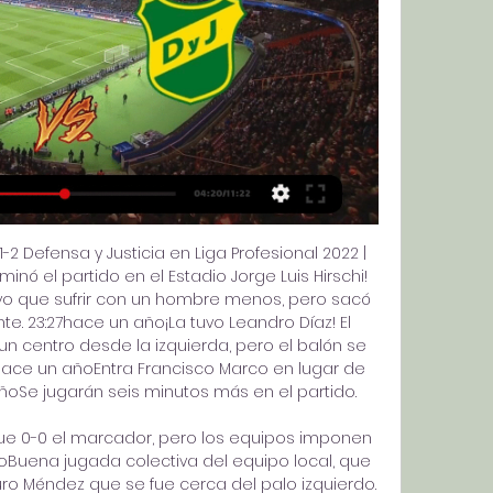
2 Defensa y Justicia en Liga Profesional 2022 | 
inó el partido en el Estadio Jorge Luis Hirschi! 
uvo que sufrir con un hombre menos, pero sacó 
ante. 23:27hace un año¡La tuvo Leandro Díaz! El 
 centro desde la izquierda, pero el balón se 
4hace un añoEntra Francisco Marco en lugar de 
ñoSe jugarán seis minutos más en el partido. 

gue 0-0 el marcador, pero los equipos imponen 
oBuena jugada colectiva del equipo local, que 
o Méndez que se fue cerca del palo izquierdo. 