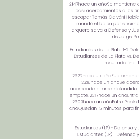
21:47hace un añoSe mantiene el
casi acercamientos a las ár
escapar Tomás Galván! Había 
mandó el balón por encima 
arquero salva a Defensa y Just
de Jorge Ro
Estudiantes de La Plata 1-2 Def
Estudiantes de La Plata vs. De
resultado final 1
23:22hace un añoFue amonesta
23:18hace un añoSe acerca 
acercando al arco defendido po
empate. 23:17hace un añoEntra
23:09hace un añoEntra Pablo P
añoQuedan 15 minutos para fina
Estudiantes (LP) - Defensa y
Estudiantes (LP) - Defensa y 